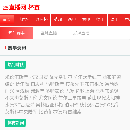
25直播网-杯赛
首页
世界杯
欧洲杯
英超
西甲
意甲
德甲
法甲
中
热门赛事
篮球直播
足球直播
热门球队
米德尔斯堡
北京国安
瓦克蒂罗尔
萨尔茨堡红牛
西布罗姆
维奇
博尔顿
伯恩利
马特斯堡
布莱克本
布雷根茨
富勒姆
门兴
阿森纳
弗赖堡
多特蒙德
巴塞罗那
上海海港
布莱顿
不来梅艾斯巴伦
尤文图德
首尔三星雷电
蔚山现代太阳神
水原KT音速弹
奥林匹亚科斯
伯明翰
德比郡
昌原LG猎隼
莫斯科中央陆军
比勒菲尔德
特雷维索
体育新闻