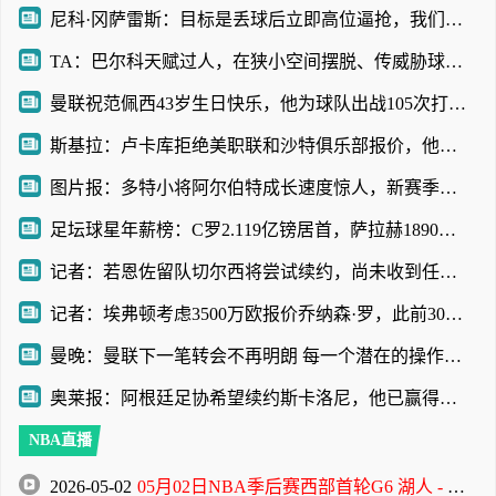
尼科·冈萨雷斯：目标是丢球后立即高位逼抢，我们取得了明显成果
TA：巴尔科天赋过人，在狭小空间摆脱、传威胁球能力极其突出
曼联祝范佩西43岁生日快乐，他为球队出战105次打进58球
斯基拉：卢卡库拒绝美职联和沙特俱乐部报价，他想留在欧洲踢球
图片报：多特小将阿尔伯特成长速度惊人，新赛季被正式纳入一线队
足坛球星年薪榜：C罗2.119亿镑居首，萨拉赫1890万镑第32位
记者：若恩佐留队切尔西将尝试续约，尚未收到任何报价
记者：埃弗顿考虑3500万欧报价乔纳森·罗，此前3000万欧报价遭拒
曼晚：曼联下一笔转会不再明朗 每一个潜在的操作都暗藏隐患
奥莱报：阿根廷足协希望续约斯卡洛尼，他已赢得一致认可
NBA直播
2026-05-02
05月02日NBA季后赛西部首轮G6 湖人 - 火箭 全场录像