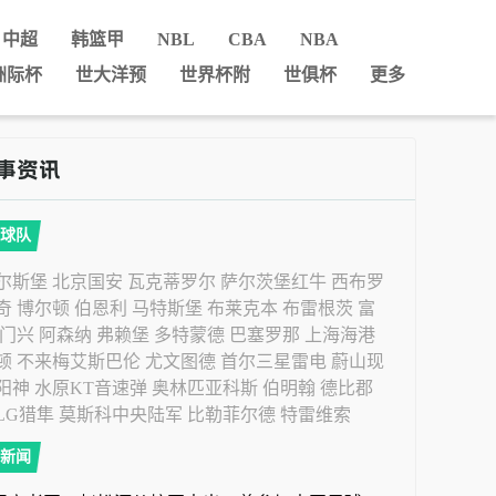
中超
韩篮甲
NBL
CBA
NBA
洲际杯
世大洋预
世界杯附
世俱杯
更多
球队
尔斯堡
北京国安
瓦克蒂罗尔
萨尔茨堡红牛
西布罗
奇
博尔顿
伯恩利
马特斯堡
布莱克本
布雷根茨
富
门兴
阿森纳
弗赖堡
多特蒙德
巴塞罗那
上海海港
顿
不来梅艾斯巴伦
尤文图德
首尔三星雷电
蔚山现
阳神
水原KT音速弹
奥林匹亚科斯
伯明翰
德比郡
LG猎隼
莫斯科中央陆军
比勒菲尔德
特雷维索
新闻