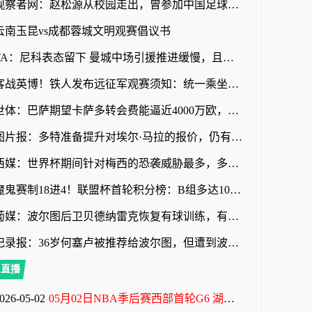
观察者网：赵松源从校园走出，曾参加中国足球小将项目
云南玉昆vs成都蓉城文明观赛倡议书
TA：尼科表态留下 曼城中场引援推进缓慢，且罗德里等多人或离队
客战英博！铁人发布远征军观赛须知：统一乘坐接驳车前往体育场
世体：巴萨期望卡萨多转会费能逼近4000万欧，新月不愿满足
图片报：多特准备提升对埃尔·马拉的报价，仍有望和科隆达成协议
西媒：世界杯期间针对梅西的恐袭威胁最多，多人扬言要炸弹袭击
魔鬼赛制18进4！联盟杯首轮积分榜：B组多达10队3分！迈阿密第三
葡媒：波尔图后卫贝德纳雷克恢复有球训练，有望赶上葡超赛季首战
记录报：36岁何塞卢被推荐给波尔图，但遭到波尔图管理层拒绝
A直播
026-05-02
05月02日NBA季后赛西部首轮G6 湖人 - 火箭 全场录像