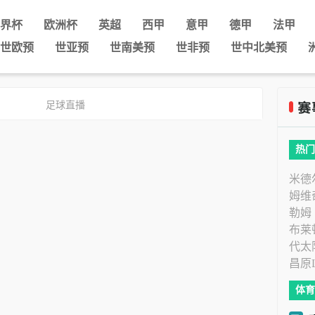
界杯
欧洲杯
英超
西甲
意甲
德甲
法甲
世欧预
世亚预
世南美预
世非预
世中北美预
足球直播
热门
米德
姆维
勒姆
布莱
代太
昌原
体育