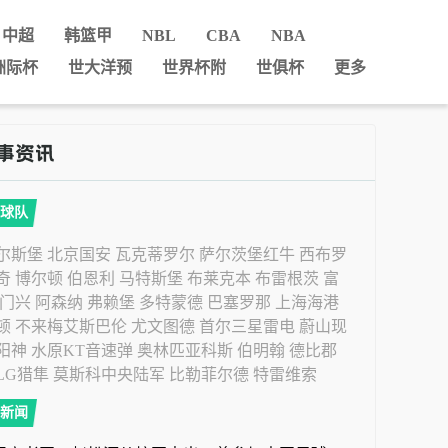
中超
韩篮甲
NBL
CBA
NBA
洲际杯
世大洋预
世界杯附
世俱杯
更多
球队
尔斯堡
北京国安
瓦克蒂罗尔
萨尔茨堡红牛
西布罗
奇
博尔顿
伯恩利
马特斯堡
布莱克本
布雷根茨
富
门兴
阿森纳
弗赖堡
多特蒙德
巴塞罗那
上海海港
顿
不来梅艾斯巴伦
尤文图德
首尔三星雷电
蔚山现
阳神
水原KT音速弹
奥林匹亚科斯
伯明翰
德比郡
LG猎隼
莫斯科中央陆军
比勒菲尔德
特雷维索
新闻