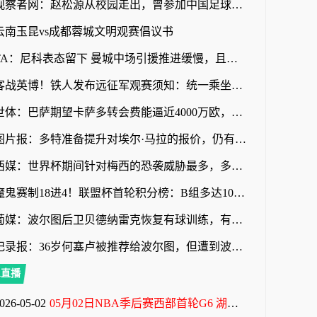
观察者网：赵松源从校园走出，曾参加中国足球小将项目
云南玉昆vs成都蓉城文明观赛倡议书
TA：尼科表态留下 曼城中场引援推进缓慢，且罗德里等多人或离队
客战英博！铁人发布远征军观赛须知：统一乘坐接驳车前往体育场
世体：巴萨期望卡萨多转会费能逼近4000万欧，新月不愿满足
图片报：多特准备提升对埃尔·马拉的报价，仍有望和科隆达成协议
西媒：世界杯期间针对梅西的恐袭威胁最多，多人扬言要炸弹袭击
魔鬼赛制18进4！联盟杯首轮积分榜：B组多达10队3分！迈阿密第三
葡媒：波尔图后卫贝德纳雷克恢复有球训练，有望赶上葡超赛季首战
记录报：36岁何塞卢被推荐给波尔图，但遭到波尔图管理层拒绝
A直播
026-05-02
05月02日NBA季后赛西部首轮G6 湖人 - 火箭 全场录像