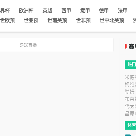
界杯
欧洲杯
英超
西甲
意甲
德甲
法甲
世欧预
世亚预
世南美预
世非预
世中北美预
足球直播
热门
米德
姆维
勒姆
布莱
代太
昌原
体育