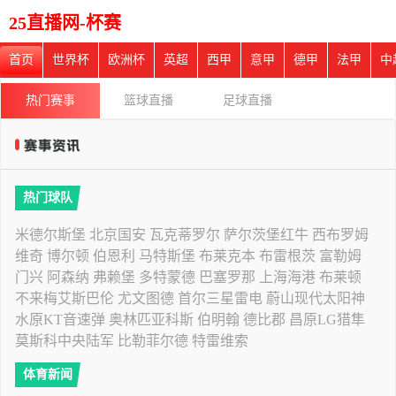
25直播网-杯赛
首页
世界杯
欧洲杯
英超
西甲
意甲
德甲
法甲
中
热门赛事
篮球直播
足球直播
热门球队
米德尔斯堡
北京国安
瓦克蒂罗尔
萨尔茨堡红牛
西布罗姆
维奇
博尔顿
伯恩利
马特斯堡
布莱克本
布雷根茨
富勒姆
门兴
阿森纳
弗赖堡
多特蒙德
巴塞罗那
上海海港
布莱顿
不来梅艾斯巴伦
尤文图德
首尔三星雷电
蔚山现代太阳神
水原KT音速弹
奥林匹亚科斯
伯明翰
德比郡
昌原LG猎隼
莫斯科中央陆军
比勒菲尔德
特雷维索
体育新闻