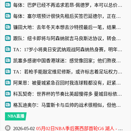
每体：巴萨已经不再追求若昂·佩德罗，本可以总价1亿欧元拿下
每体：塞尔塔预计很快先租后买签巴延德尔，正在努力压低买断费
镰田大地：去年冬天本想去沙特捞最后一笔，结果父母说绝对不行
跟队：纽卡即将与阿森纳就吉马良斯达协议，转会费7500万镑无附加
TA：17岁小将奥日安武纳观战阿森纳热身赛，明年1月正式加盟
凯塞多感谢中国香港球迷：感觉像回家；他们熬夜看英超很辛苦
TA：若枪手能敲定维尼修斯，或许标志着足坛权力格局的颠覆性巨变
阿莱恩：被曼城紧急召回时我连球鞋都没有，赶紧进城去买了一双
科瓦契奇：世界杯的节奏比英超慢得多 曼城目标依然是赢得一切
格瓦迪奥尔：马雷斯卡与瓜帅的战术很相似，但他也有一些新的想法
NBA直播
2026-05-02
05月02日NBA季后赛西部首轮G6 湖人 - 火箭 全场录像