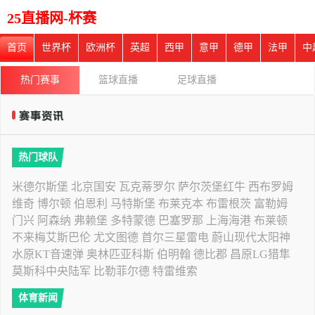
25直播网-杯赛
首页
世界杯
欧洲杯
英超
西甲
意甲
德甲
法甲
中
热门赛事
篮球直播
足球直播
热门球队
米德尔斯堡
北京国安
瓦克蒂罗尔
萨尔茨堡红牛
西布罗姆
维奇
博尔顿
伯恩利
马特斯堡
布莱克本
布雷根茨
富勒姆
门兴
阿森纳
弗赖堡
多特蒙德
巴塞罗那
上海海港
布莱顿
不来梅艾斯巴伦
尤文图德
首尔三星雷电
蔚山现代太阳神
水原KT音速弹
奥林匹亚科斯
伯明翰
德比郡
昌原LG猎隼
莫斯科中央陆军
比勒菲尔德
特雷维索
体育新闻