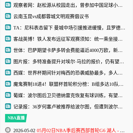
观察者网：赵松源从校园走出，曾参加中国足球小将项目
云南玉昆vs成都蓉城文明观赛倡议书
TA：尼科表态留下 曼城中场引援推进缓慢，且罗德里等多人或离队
客战英博！铁人发布远征军观赛须知：统一乘坐接驳车前往体育场
世体：巴萨期望卡萨多转会费能逼近4000万欧，新月不愿满足
图片报：多特准备提升对埃尔·马拉的报价，仍有望和科隆达成协议
西媒：世界杯期间针对梅西的恐袭威胁最多，多人扬言要炸弹袭击
魔鬼赛制18进4！联盟杯首轮积分榜：B组多达10队3分！迈阿密第三
葡媒：波尔图后卫贝德纳雷克恢复有球训练，有望赶上葡超赛季首战
记录报：36岁何塞卢被推荐给波尔图，但遭到波尔图管理层拒绝
NBA直播
2026-05-02
05月02日NBA季后赛西部首轮G6 湖人 - 火箭 全场录像