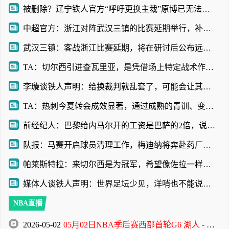
被删除？辽宁铁人官方“呼吁更换主裁”原博已无法查看
中超官方：浙江对阵武汉三镇的比赛延期举行，补赛时间另行通知
武汉三镇：客战浙江比赛延期，将在研讨后公布远征球迷的补偿方案
TA：切尔西引进查瓦里亚，是凭借场上特定战术作用被选中的即战力
李璇谈铁人声明：给换裁判就乱套了，可能会让其他裁判产生共情
TA：热刺今夏转会成效显著，通过成熟的青训、变现完成阵容迭代
前经纪人：巴黎给内马尔开的工资是巴萨的2倍，说到底还是钱
队报：马赛开启球员清理工作，梅迪纳将奔赴药厂，鲁利将加盟曼城
帕莱斯特拉：来切尔西是为冠军，希望像佐拉一样成为蓝军传奇
媒体人谈铁人声明：世界足坛少见，洋哨也不能说判罚就没问题
NBA直播
2026-05-02
05月02日NBA季后赛西部首轮G6 湖人 - 火箭 全场录像