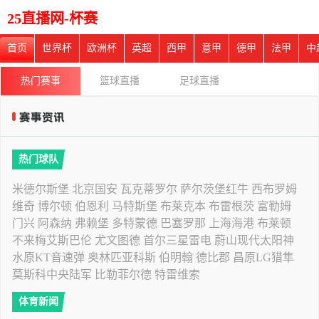
25直播网-杯赛
首页
世界杯
欧洲杯
英超
西甲
意甲
德甲
法甲
中
热门赛事
篮球直播
足球直播
热门球队
米德尔斯堡
北京国安
瓦克蒂罗尔
萨尔茨堡红牛
西布罗姆
维奇
博尔顿
伯恩利
马特斯堡
布莱克本
布雷根茨
富勒姆
门兴
阿森纳
弗赖堡
多特蒙德
巴塞罗那
上海海港
布莱顿
不来梅艾斯巴伦
尤文图德
首尔三星雷电
蔚山现代太阳神
水原KT音速弹
奥林匹亚科斯
伯明翰
德比郡
昌原LG猎隼
莫斯科中央陆军
比勒菲尔德
特雷维索
体育新闻