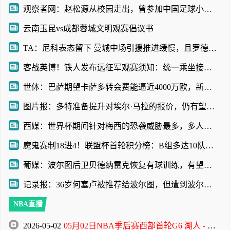
观察者网：赵松源从校园走出，曾参加中国足球小将项目
云南玉昆vs成都蓉城文明观赛倡议书
TA：尼科表态留下 曼城中场引援推进缓慢，且罗德里等多人或离队
客战英博！铁人发布远征军观赛须知：统一乘坐接驳车前往体育场
世体：巴萨期望卡萨多转会费能逼近4000万欧，新月不愿满足
图片报：多特准备提升对埃尔·马拉的报价，仍有望和科隆达成协议
西媒：世界杯期间针对梅西的恐袭威胁最多，多人扬言要炸弹袭击
魔鬼赛制18进4！联盟杯首轮积分榜：B组多达10队3分！迈阿密第三
葡媒：波尔图后卫贝德纳雷克恢复有球训练，有望赶上葡超赛季首战
记录报：36岁何塞卢被推荐给波尔图，但遭到波尔图管理层拒绝
NBA直播
2026-05-02
05月02日NBA季后赛西部首轮G6 湖人 - 火箭 全场录像