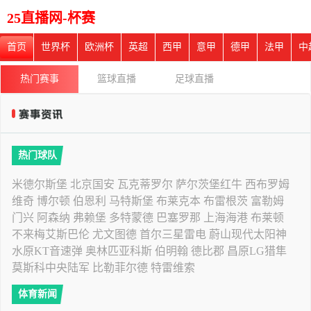
25直播网-杯赛
首页
世界杯
欧洲杯
英超
西甲
意甲
德甲
法甲
中
热门赛事
篮球直播
足球直播
热门球队
米德尔斯堡
北京国安
瓦克蒂罗尔
萨尔茨堡红牛
西布罗姆
维奇
博尔顿
伯恩利
马特斯堡
布莱克本
布雷根茨
富勒姆
门兴
阿森纳
弗赖堡
多特蒙德
巴塞罗那
上海海港
布莱顿
不来梅艾斯巴伦
尤文图德
首尔三星雷电
蔚山现代太阳神
水原KT音速弹
奥林匹亚科斯
伯明翰
德比郡
昌原LG猎隼
莫斯科中央陆军
比勒菲尔德
特雷维索
体育新闻