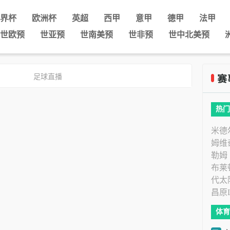
界杯
欧洲杯
英超
西甲
意甲
德甲
法甲
世欧预
世亚预
世南美预
世非预
世中北美预
足球直播
热门
米德
姆维
勒姆
布莱
代太
昌原
体育