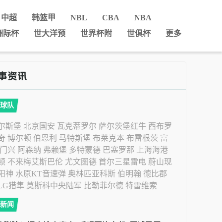
中超
韩篮甲
NBL
CBA
NBA
洲际杯
世大洋预
世界杯附
世俱杯
更多
球队
尔斯堡
北京国安
瓦克蒂罗尔
萨尔茨堡红牛
西布罗
奇
博尔顿
伯恩利
马特斯堡
布莱克本
布雷根茨
富
门兴
阿森纳
弗赖堡
多特蒙德
巴塞罗那
上海海港
顿
不来梅艾斯巴伦
尤文图德
首尔三星雷电
蔚山现
阳神
水原KT音速弹
奥林匹亚科斯
伯明翰
德比郡
LG猎隼
莫斯科中央陆军
比勒菲尔德
特雷维索
新闻