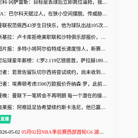
尼科·冈萨雷斯：目标是丢球后立即高位逼抢，我们取得了明显成果
TA：巴尔科天赋过人，在狭小空间摆脱、传威胁球能力极其突出
曼联祝范佩西43岁生日快乐，他为球队出战105次打进58球
斯基拉：卢卡库拒绝美职联和沙特俱乐部报价，他想留在欧洲踢球
图片报：多特小将阿尔伯特成长速度惊人，新赛季被正式纳入一线队
足坛球星年薪榜：C罗2.119亿镑居首，萨拉赫1890万镑第32位
记者：若恩佐留队切尔西将尝试续约，尚未收到任何报价
记者：埃弗顿考虑3500万欧报价乔纳森·罗，此前3000万欧报价遭拒
曼晚：曼联下一笔转会不再明朗 每一个潜在的操作都暗藏隐患
奥莱报：阿根廷足协希望续约斯卡洛尼，他已赢得一致认可
A直播
026-05-02
05月02日NBA季后赛西部首轮G6 湖人 - 火箭 全场录像