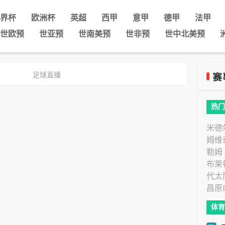
界杯
欧洲杯
英超
西甲
意甲
德甲
法甲
世欧预
世亚预
世南美预
世非预
世中北美预
足球直播
热门
米德
姆维
勒姆
布莱
代太
昌原
体育