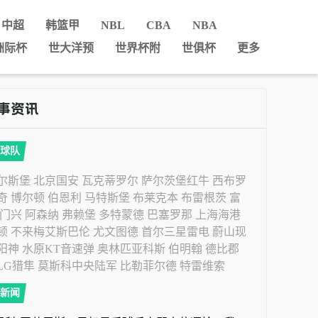
中超
韩篮甲
NBL
CBA
NBA
洲际杯
世大洋预
世界杯附
世俱杯
更多
球队
尔斯堡
北京国安
瓦克蒂罗尔
萨尔茨堡红牛
西布罗
奇
博尔顿
伯恩利
马特斯堡
布莱克本
布雷根茨
富
门兴
阿森纳
弗赖堡
多特蒙德
巴塞罗那
上海海港
顿
不来梅艾斯巴伦
尤文图德
首尔三星雷电
蔚山现
阳神
水原KT音速弹
奥林匹亚科斯
伯明翰
德比郡
LG猎隼
莫斯科中央陆军
比勒菲尔德
特雷维索
新闻