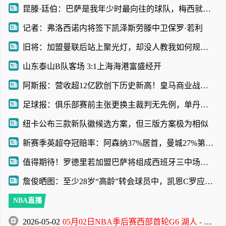
昆滕·廷伯：巴萨是我年少时最向往的球队，梅西就是我的足球信仰
记者：弗洛西诺内将签下凯泽斯劳滕中卫保罗·若利
旧将：加盟曼联后站上聚光灯，却没人教我如何规避名利带来的陷阱
山东泰山B队客场 3:1上海海港富盛经开
阿斯报：营收超12亿欧创下历史新高！皇马商业战略取得巨大成功
足球报：俱乐部赛前主张更换主裁判无先例，单丹奥吹罚小心翼翼
纽卡公布三款新队徽候选方案，但三版方案极为相似
新赛季英超夺冠赔率：阿森纳37%居首，曼城27%第2，利物浦曼联3-4
值得期待！罗德里若加盟巴萨将组成西班牙三中场，外媒对比哈白布
詹俊晒图：至少28岁“高龄”转会球员中，凯恩C罗应该是最成功的
NBA直播
2026-05-02
05月02日NBA季后赛西部首轮G6 湖人 - 火箭 全场录像