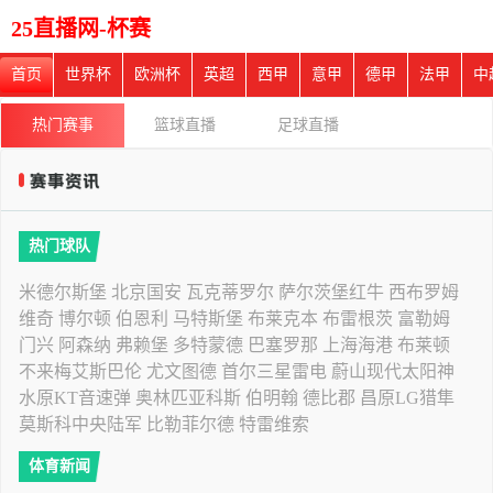
25直播网-杯赛
首页
世界杯
欧洲杯
英超
西甲
意甲
德甲
法甲
中
热门赛事
篮球直播
足球直播
热门球队
米德尔斯堡
北京国安
瓦克蒂罗尔
萨尔茨堡红牛
西布罗姆
维奇
博尔顿
伯恩利
马特斯堡
布莱克本
布雷根茨
富勒姆
门兴
阿森纳
弗赖堡
多特蒙德
巴塞罗那
上海海港
布莱顿
不来梅艾斯巴伦
尤文图德
首尔三星雷电
蔚山现代太阳神
水原KT音速弹
奥林匹亚科斯
伯明翰
德比郡
昌原LG猎隼
莫斯科中央陆军
比勒菲尔德
特雷维索
体育新闻