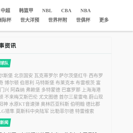
中超
韩篮甲
NBL
CBA
NBA
洲际杯
世大洋预
世界杯附
世俱杯
更多
球队
尔斯堡
北京国安
瓦克蒂罗尔
萨尔茨堡红牛
西布罗
奇
博尔顿
伯恩利
马特斯堡
布莱克本
布雷根茨
富
门兴
阿森纳
弗赖堡
多特蒙德
巴塞罗那
上海海港
顿
不来梅艾斯巴伦
尤文图德
首尔三星雷电
蔚山现
阳神
水原KT音速弹
奥林匹亚科斯
伯明翰
德比郡
LG猎隼
莫斯科中央陆军
比勒菲尔德
特雷维索
新闻