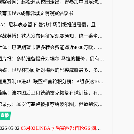
观察者网：赵松源从校园走出，曾参加中国足球小将项目
云南玉昆vs成都蓉城文明观赛倡议书
TA：尼科表态留下 曼城中场引援推进缓慢，且罗德里等多人或离队
客战英博！铁人发布远征军观赛须知：统一乘坐接驳车前往体育场
世体：巴萨期望卡萨多转会费能逼近4000万欧，新月不愿满足
图片报：多特准备提升对埃尔·马拉的报价，仍有望和科隆达成协议
西媒：世界杯期间针对梅西的恐袭威胁最多，多人扬言要炸弹袭击
魔鬼赛制18进4！联盟杯首轮积分榜：B组多达10队3分！迈阿密第三
葡媒：波尔图后卫贝德纳雷克恢复有球训练，有望赶上葡超赛季首战
记录报：36岁何塞卢被推荐给波尔图，但遭到波尔图管理层拒绝
A直播
026-05-02
05月02日NBA季后赛西部首轮G6 湖人 - 火箭 全场录像