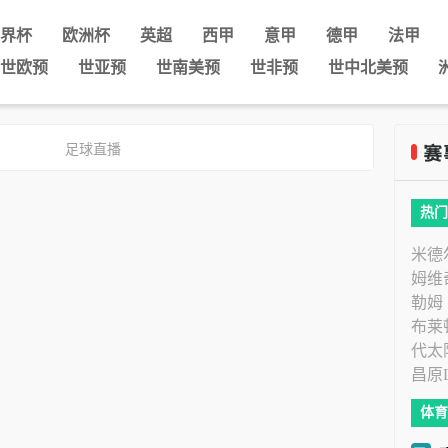
界杯
欧洲杯
英超
西甲
意甲
德甲
法甲
世欧预
世亚预
世南美预
世非预
世中北美预
足球直播
热门
米德
姆维
勒姆
布莱
代太
昌原
体育