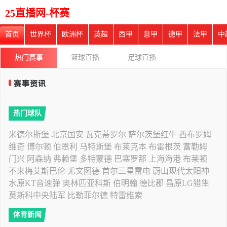
25直播网-杯赛
首页
世界杯
欧洲杯
英超
西甲
意甲
德甲
法甲
中
热门赛事
篮球直播
足球直播
热门球队
米德尔斯堡
北京国安
瓦克蒂罗尔
萨尔茨堡红牛
西布罗姆
维奇
博尔顿
伯恩利
马特斯堡
布莱克本
布雷根茨
富勒姆
门兴
阿森纳
弗赖堡
多特蒙德
巴塞罗那
上海海港
布莱顿
不来梅艾斯巴伦
尤文图德
首尔三星雷电
蔚山现代太阳神
水原KT音速弹
奥林匹亚科斯
伯明翰
德比郡
昌原LG猎隼
莫斯科中央陆军
比勒菲尔德
特雷维索
体育新闻