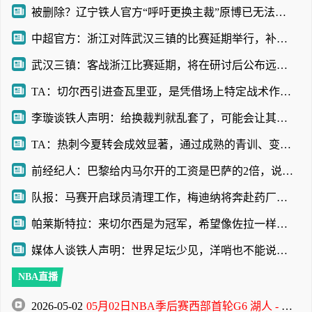
被删除？辽宁铁人官方“呼吁更换主裁”原博已无法查看
中超官方：浙江对阵武汉三镇的比赛延期举行，补赛时间另行通知
武汉三镇：客战浙江比赛延期，将在研讨后公布远征球迷的补偿方案
TA：切尔西引进查瓦里亚，是凭借场上特定战术作用被选中的即战力
李璇谈铁人声明：给换裁判就乱套了，可能会让其他裁判产生共情
TA：热刺今夏转会成效显著，通过成熟的青训、变现完成阵容迭代
前经纪人：巴黎给内马尔开的工资是巴萨的2倍，说到底还是钱
队报：马赛开启球员清理工作，梅迪纳将奔赴药厂，鲁利将加盟曼城
帕莱斯特拉：来切尔西是为冠军，希望像佐拉一样成为蓝军传奇
媒体人谈铁人声明：世界足坛少见，洋哨也不能说判罚就没问题
NBA直播
2026-05-02
05月02日NBA季后赛西部首轮G6 湖人 - 火箭 全场录像