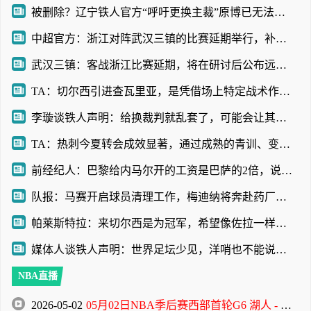
被删除？辽宁铁人官方“呼吁更换主裁”原博已无法查看
中超官方：浙江对阵武汉三镇的比赛延期举行，补赛时间另行通知
武汉三镇：客战浙江比赛延期，将在研讨后公布远征球迷的补偿方案
TA：切尔西引进查瓦里亚，是凭借场上特定战术作用被选中的即战力
李璇谈铁人声明：给换裁判就乱套了，可能会让其他裁判产生共情
TA：热刺今夏转会成效显著，通过成熟的青训、变现完成阵容迭代
前经纪人：巴黎给内马尔开的工资是巴萨的2倍，说到底还是钱
队报：马赛开启球员清理工作，梅迪纳将奔赴药厂，鲁利将加盟曼城
帕莱斯特拉：来切尔西是为冠军，希望像佐拉一样成为蓝军传奇
媒体人谈铁人声明：世界足坛少见，洋哨也不能说判罚就没问题
NBA直播
2026-05-02
05月02日NBA季后赛西部首轮G6 湖人 - 火箭 全场录像