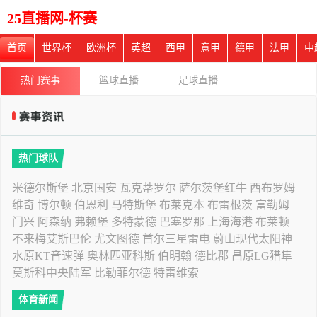
25直播网-杯赛
首页
世界杯
欧洲杯
英超
西甲
意甲
德甲
法甲
中
热门赛事
篮球直播
足球直播
热门球队
米德尔斯堡
北京国安
瓦克蒂罗尔
萨尔茨堡红牛
西布罗姆
维奇
博尔顿
伯恩利
马特斯堡
布莱克本
布雷根茨
富勒姆
门兴
阿森纳
弗赖堡
多特蒙德
巴塞罗那
上海海港
布莱顿
不来梅艾斯巴伦
尤文图德
首尔三星雷电
蔚山现代太阳神
水原KT音速弹
奥林匹亚科斯
伯明翰
德比郡
昌原LG猎隼
莫斯科中央陆军
比勒菲尔德
特雷维索
体育新闻