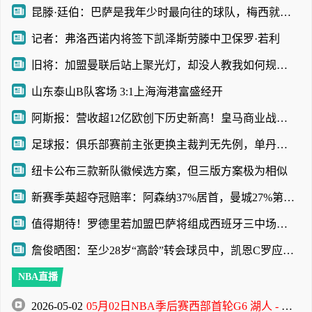
昆滕·廷伯：巴萨是我年少时最向往的球队，梅西就是我的足球信仰
记者：弗洛西诺内将签下凯泽斯劳滕中卫保罗·若利
旧将：加盟曼联后站上聚光灯，却没人教我如何规避名利带来的陷阱
山东泰山B队客场 3:1上海海港富盛经开
阿斯报：营收超12亿欧创下历史新高！皇马商业战略取得巨大成功
足球报：俱乐部赛前主张更换主裁判无先例，单丹奥吹罚小心翼翼
纽卡公布三款新队徽候选方案，但三版方案极为相似
新赛季英超夺冠赔率：阿森纳37%居首，曼城27%第2，利物浦曼联3-4
值得期待！罗德里若加盟巴萨将组成西班牙三中场，外媒对比哈白布
詹俊晒图：至少28岁“高龄”转会球员中，凯恩C罗应该是最成功的
NBA直播
2026-05-02
05月02日NBA季后赛西部首轮G6 湖人 - 火箭 全场录像