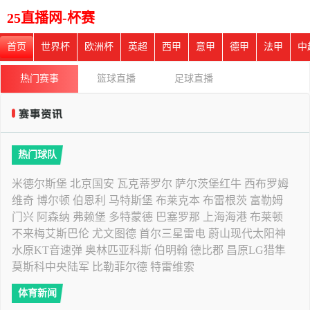
25直播网-杯赛
首页
世界杯
欧洲杯
英超
西甲
意甲
德甲
法甲
中
热门赛事
篮球直播
足球直播
热门球队
米德尔斯堡
北京国安
瓦克蒂罗尔
萨尔茨堡红牛
西布罗姆
维奇
博尔顿
伯恩利
马特斯堡
布莱克本
布雷根茨
富勒姆
门兴
阿森纳
弗赖堡
多特蒙德
巴塞罗那
上海海港
布莱顿
不来梅艾斯巴伦
尤文图德
首尔三星雷电
蔚山现代太阳神
水原KT音速弹
奥林匹亚科斯
伯明翰
德比郡
昌原LG猎隼
莫斯科中央陆军
比勒菲尔德
特雷维索
体育新闻