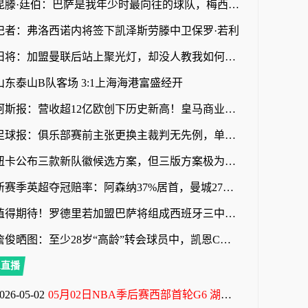
昆滕·廷伯：巴萨是我年少时最向往的球队，梅西就是我的足球信仰
记者：弗洛西诺内将签下凯泽斯劳滕中卫保罗·若利
旧将：加盟曼联后站上聚光灯，却没人教我如何规避名利带来的陷阱
山东泰山B队客场 3:1上海海港富盛经开
阿斯报：营收超12亿欧创下历史新高！皇马商业战略取得巨大成功
足球报：俱乐部赛前主张更换主裁判无先例，单丹奥吹罚小心翼翼
纽卡公布三款新队徽候选方案，但三版方案极为相似
新赛季英超夺冠赔率：阿森纳37%居首，曼城27%第2，利物浦曼联3-4
值得期待！罗德里若加盟巴萨将组成西班牙三中场，外媒对比哈白布
詹俊晒图：至少28岁“高龄”转会球员中，凯恩C罗应该是最成功的
A直播
026-05-02
05月02日NBA季后赛西部首轮G6 湖人 - 火箭 全场录像