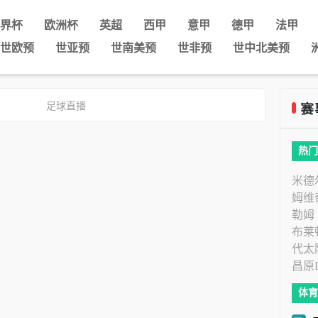
界杯
欧洲杯
英超
西甲
意甲
德甲
法甲
世欧预
世亚预
世南美预
世非预
世中北美预
足球直播
热门
米德
姆维
勒姆
布莱
代太
昌原
体育