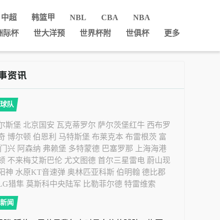
中超
韩篮甲
NBL
CBA
NBA
洲际杯
世大洋预
世界杯附
世俱杯
更多
球队
尔斯堡
北京国安
瓦克蒂罗尔
萨尔茨堡红牛
西布罗
奇
博尔顿
伯恩利
马特斯堡
布莱克本
布雷根茨
富
门兴
阿森纳
弗赖堡
多特蒙德
巴塞罗那
上海海港
顿
不来梅艾斯巴伦
尤文图德
首尔三星雷电
蔚山现
阳神
水原KT音速弹
奥林匹亚科斯
伯明翰
德比郡
LG猎隼
莫斯科中央陆军
比勒菲尔德
特雷维索
新闻