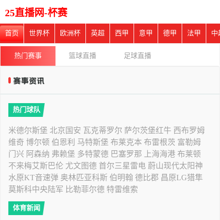
25直播网-杯赛
首页
世界杯
欧洲杯
英超
西甲
意甲
德甲
法甲
中
热门赛事
篮球直播
足球直播
热门球队
米德尔斯堡
北京国安
瓦克蒂罗尔
萨尔茨堡红牛
西布罗姆
维奇
博尔顿
伯恩利
马特斯堡
布莱克本
布雷根茨
富勒姆
门兴
阿森纳
弗赖堡
多特蒙德
巴塞罗那
上海海港
布莱顿
不来梅艾斯巴伦
尤文图德
首尔三星雷电
蔚山现代太阳神
水原KT音速弹
奥林匹亚科斯
伯明翰
德比郡
昌原LG猎隼
莫斯科中央陆军
比勒菲尔德
特雷维索
体育新闻