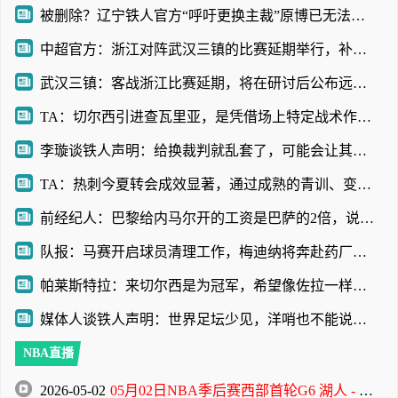
被删除？辽宁铁人官方“呼吁更换主裁”原博已无法查看
中超官方：浙江对阵武汉三镇的比赛延期举行，补赛时间另行通知
武汉三镇：客战浙江比赛延期，将在研讨后公布远征球迷的补偿方案
TA：切尔西引进查瓦里亚，是凭借场上特定战术作用被选中的即战力
李璇谈铁人声明：给换裁判就乱套了，可能会让其他裁判产生共情
TA：热刺今夏转会成效显著，通过成熟的青训、变现完成阵容迭代
前经纪人：巴黎给内马尔开的工资是巴萨的2倍，说到底还是钱
队报：马赛开启球员清理工作，梅迪纳将奔赴药厂，鲁利将加盟曼城
帕莱斯特拉：来切尔西是为冠军，希望像佐拉一样成为蓝军传奇
媒体人谈铁人声明：世界足坛少见，洋哨也不能说判罚就没问题
NBA直播
2026-05-02
05月02日NBA季后赛西部首轮G6 湖人 - 火箭 全场录像