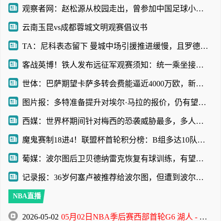
观察者网：赵松源从校园走出，曾参加中国足球小将项目
云南玉昆vs成都蓉城文明观赛倡议书
TA：尼科表态留下 曼城中场引援推进缓慢，且罗德里等多人或离队
客战英博！铁人发布远征军观赛须知：统一乘坐接驳车前往体育场
世体：巴萨期望卡萨多转会费能逼近4000万欧，新月不愿满足
图片报：多特准备提升对埃尔·马拉的报价，仍有望和科隆达成协议
西媒：世界杯期间针对梅西的恐袭威胁最多，多人扬言要炸弹袭击
魔鬼赛制18进4！联盟杯首轮积分榜：B组多达10队3分！迈阿密第三
葡媒：波尔图后卫贝德纳雷克恢复有球训练，有望赶上葡超赛季首战
记录报：36岁何塞卢被推荐给波尔图，但遭到波尔图管理层拒绝
NBA直播
2026-05-02
05月02日NBA季后赛西部首轮G6 湖人 - 火箭 全场录像