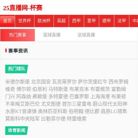
25直播网-杯赛
首页
世界杯
欧洲杯
英超
西甲
意甲
德甲
法甲
中
热门赛事
篮球直播
足球直播
热门球队
米德尔斯堡
北京国安
瓦克蒂罗尔
萨尔茨堡红牛
西布罗姆
维奇
博尔顿
伯恩利
马特斯堡
布莱克本
布雷根茨
富勒姆
门兴
阿森纳
弗赖堡
多特蒙德
巴塞罗那
上海海港
布莱顿
不来梅艾斯巴伦
尤文图德
首尔三星雷电
蔚山现代太阳神
水原KT音速弹
奥林匹亚科斯
伯明翰
德比郡
昌原LG猎隼
莫斯科中央陆军
比勒菲尔德
特雷维索
体育新闻