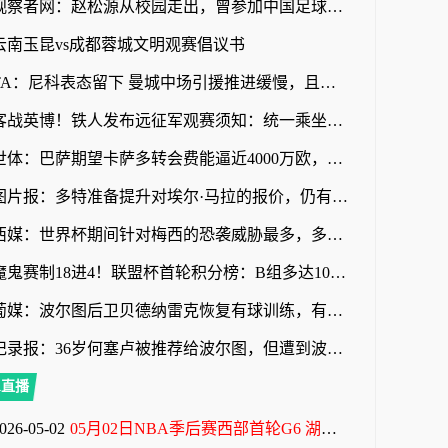
观察者网：赵松源从校园走出，曾参加中国足球小将项目
云南玉昆vs成都蓉城文明观赛倡议书
TA：尼科表态留下 曼城中场引援推进缓慢，且罗德里等多人或离队
客战英博！铁人发布远征军观赛须知：统一乘坐接驳车前往体育场
世体：巴萨期望卡萨多转会费能逼近4000万欧，新月不愿满足
图片报：多特准备提升对埃尔·马拉的报价，仍有望和科隆达成协议
西媒：世界杯期间针对梅西的恐袭威胁最多，多人扬言要炸弹袭击
魔鬼赛制18进4！联盟杯首轮积分榜：B组多达10队3分！迈阿密第三
葡媒：波尔图后卫贝德纳雷克恢复有球训练，有望赶上葡超赛季首战
记录报：36岁何塞卢被推荐给波尔图，但遭到波尔图管理层拒绝
A直播
026-05-02
05月02日NBA季后赛西部首轮G6 湖人 - 火箭 全场录像