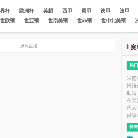
界杯
欧洲杯
英超
西甲
意甲
德甲
法甲
世欧预
世亚预
世南美预
世非预
世中北美预
足球直播
热门
米德
姆维
勒姆
布莱
代太
昌原
体育