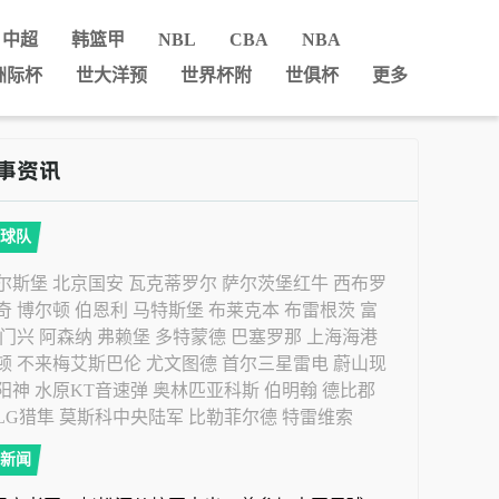
中超
韩篮甲
NBL
CBA
NBA
洲际杯
世大洋预
世界杯附
世俱杯
更多
球队
尔斯堡
北京国安
瓦克蒂罗尔
萨尔茨堡红牛
西布罗
奇
博尔顿
伯恩利
马特斯堡
布莱克本
布雷根茨
富
门兴
阿森纳
弗赖堡
多特蒙德
巴塞罗那
上海海港
顿
不来梅艾斯巴伦
尤文图德
首尔三星雷电
蔚山现
阳神
水原KT音速弹
奥林匹亚科斯
伯明翰
德比郡
LG猎隼
莫斯科中央陆军
比勒菲尔德
特雷维索
新闻