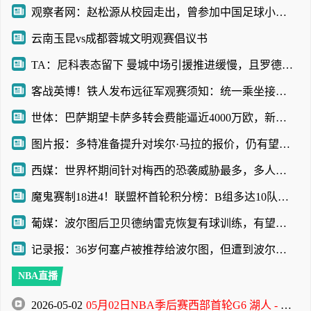
观察者网：赵松源从校园走出，曾参加中国足球小将项目
云南玉昆vs成都蓉城文明观赛倡议书
TA：尼科表态留下 曼城中场引援推进缓慢，且罗德里等多人或离队
客战英博！铁人发布远征军观赛须知：统一乘坐接驳车前往体育场
世体：巴萨期望卡萨多转会费能逼近4000万欧，新月不愿满足
图片报：多特准备提升对埃尔·马拉的报价，仍有望和科隆达成协议
西媒：世界杯期间针对梅西的恐袭威胁最多，多人扬言要炸弹袭击
魔鬼赛制18进4！联盟杯首轮积分榜：B组多达10队3分！迈阿密第三
葡媒：波尔图后卫贝德纳雷克恢复有球训练，有望赶上葡超赛季首战
记录报：36岁何塞卢被推荐给波尔图，但遭到波尔图管理层拒绝
NBA直播
2026-05-02
05月02日NBA季后赛西部首轮G6 湖人 - 火箭 全场录像