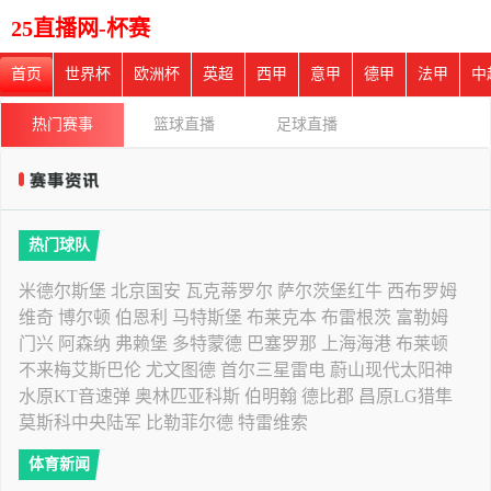
25直播网-杯赛
首页
世界杯
欧洲杯
英超
西甲
意甲
德甲
法甲
中
热门赛事
篮球直播
足球直播
热门球队
米德尔斯堡
北京国安
瓦克蒂罗尔
萨尔茨堡红牛
西布罗姆
维奇
博尔顿
伯恩利
马特斯堡
布莱克本
布雷根茨
富勒姆
门兴
阿森纳
弗赖堡
多特蒙德
巴塞罗那
上海海港
布莱顿
不来梅艾斯巴伦
尤文图德
首尔三星雷电
蔚山现代太阳神
水原KT音速弹
奥林匹亚科斯
伯明翰
德比郡
昌原LG猎隼
莫斯科中央陆军
比勒菲尔德
特雷维索
体育新闻