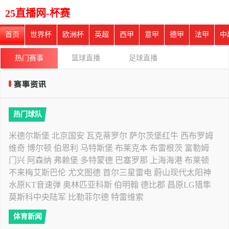
25直播网-杯赛
首页
世界杯
欧洲杯
英超
西甲
意甲
德甲
法甲
中
热门赛事
篮球直播
足球直播
热门球队
米德尔斯堡
北京国安
瓦克蒂罗尔
萨尔茨堡红牛
西布罗姆
维奇
博尔顿
伯恩利
马特斯堡
布莱克本
布雷根茨
富勒姆
门兴
阿森纳
弗赖堡
多特蒙德
巴塞罗那
上海海港
布莱顿
不来梅艾斯巴伦
尤文图德
首尔三星雷电
蔚山现代太阳神
水原KT音速弹
奥林匹亚科斯
伯明翰
德比郡
昌原LG猎隼
莫斯科中央陆军
比勒菲尔德
特雷维索
体育新闻