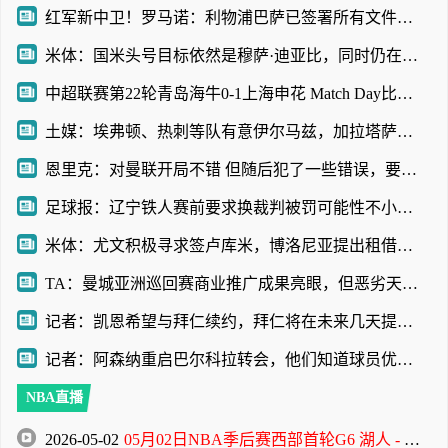
红军新中卫！罗马诺：利物浦巴萨已签署所有文件，阿劳霍即将亮相
米体：国米头号目标依然是穆萨·迪亚比，同时仍在密切关注琼斯
中超联赛第22轮青岛海牛0-1上海申花 Match Day比赛日纪实
土媒：埃弗顿、热刺等队有意伊尔马兹，加拉塔萨雷至少要5000万欧
恩里克：对曼联开局不错 但随后犯了一些错误，要准备欧超杯了
足球报：辽宁铁人赛前要求换裁判被罚可能性不小，足协非常不满
米体：尤文积极寻求签卢库米，博洛尼亚提出租借库普梅纳斯交换
TA：曼城亚洲巡回赛商业推广成果亮眼，但恶劣天气限制了球队磨合
记者：凯恩希望与拜仁续约，拜仁将在未来几天提交报价
记者：阿森纳重启巴尔科拉转会，他们知道球员优先考虑利物浦
NBA直播
2026-05-02
05月02日NBA季后赛西部首轮G6 湖人 - 火箭 全场录像