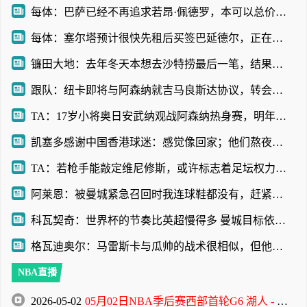
每体：巴萨已经不再追求若昂·佩德罗，本可以总价1亿欧元拿下
每体：塞尔塔预计很快先租后买签巴延德尔，正在努力压低买断费
镰田大地：去年冬天本想去沙特捞最后一笔，结果父母说绝对不行
跟队：纽卡即将与阿森纳就吉马良斯达协议，转会费7500万镑无附加
TA：17岁小将奥日安武纳观战阿森纳热身赛，明年1月正式加盟
凯塞多感谢中国香港球迷：感觉像回家；他们熬夜看英超很辛苦
TA：若枪手能敲定维尼修斯，或许标志着足坛权力格局的颠覆性巨变
阿莱恩：被曼城紧急召回时我连球鞋都没有，赶紧进城去买了一双
科瓦契奇：世界杯的节奏比英超慢得多 曼城目标依然是赢得一切
格瓦迪奥尔：马雷斯卡与瓜帅的战术很相似，但他也有一些新的想法
NBA直播
2026-05-02
05月02日NBA季后赛西部首轮G6 湖人 - 火箭 全场录像