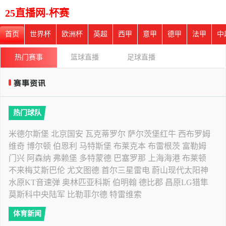
25直播网-杯赛
首页
世界杯
欧洲杯
英超
西甲
意甲
德甲
法甲
中
热门赛事
篮球直播
足球直播
热门球队
米德尔斯堡
北京国安
瓦克蒂罗尔
萨尔茨堡红牛
西布罗姆
维奇
博尔顿
伯恩利
马特斯堡
布莱克本
布雷根茨
富勒姆
门兴
阿森纳
弗赖堡
多特蒙德
巴塞罗那
上海海港
布莱顿
不来梅艾斯巴伦
尤文图德
首尔三星雷电
蔚山现代太阳神
水原KT音速弹
奥林匹亚科斯
伯明翰
德比郡
昌原LG猎隼
莫斯科中央陆军
比勒菲尔德
特雷维索
体育新闻