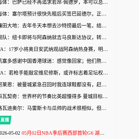
每体：巴萨已经不再追求若昂·佩德罗，本可以总价1亿欧元拿下
每体：塞尔塔预计很快先租后买签巴延德尔，正在努力压低买断费
镰田大地：去年冬天本想去沙特捞最后一笔，结果父母说绝对不行
跟队：纽卡即将与阿森纳就吉马良斯达协议，转会费7500万镑无附加
TA：17岁小将奥日安武纳观战阿森纳热身赛，明年1月正式加盟
凯塞多感谢中国香港球迷：感觉像回家；他们熬夜看英超很辛苦
TA：若枪手能敲定维尼修斯，或许标志着足坛权力格局的颠覆性巨变
阿莱恩：被曼城紧急召回时我连球鞋都没有，赶紧进城去买了一双
科瓦契奇：世界杯的节奏比英超慢得多 曼城目标依然是赢得一切
格瓦迪奥尔：马雷斯卡与瓜帅的战术很相似，但他也有一些新的想法
A直播
026-05-02
05月02日NBA季后赛西部首轮G6 湖人 - 火箭 全场录像