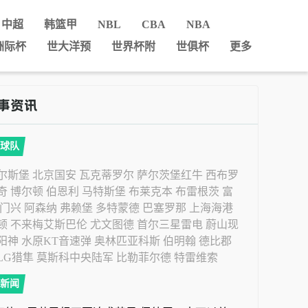
中超
韩篮甲
NBL
CBA
NBA
洲际杯
世大洋预
世界杯附
世俱杯
更多
球队
尔斯堡
北京国安
瓦克蒂罗尔
萨尔茨堡红牛
西布罗
奇
博尔顿
伯恩利
马特斯堡
布莱克本
布雷根茨
富
门兴
阿森纳
弗赖堡
多特蒙德
巴塞罗那
上海海港
顿
不来梅艾斯巴伦
尤文图德
首尔三星雷电
蔚山现
阳神
水原KT音速弹
奥林匹亚科斯
伯明翰
德比郡
LG猎隼
莫斯科中央陆军
比勒菲尔德
特雷维索
新闻