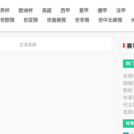
界杯
欧洲杯
英超
西甲
意甲
德甲
法甲
世欧预
世亚预
世南美预
世非预
世中北美预
足球直播
热门
米德
姆维
勒姆
布莱
代太
昌原
体育