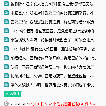
被删除？辽宁铁人官方“呼吁更换主裁”原博已无法查看
中超官方：浙江对阵武汉三镇的比赛延期举行，补赛时间另行通知
武汉三镇：客战浙江比赛延期，将在研讨后公布远征球迷的补偿方案
TA：切尔西引进查瓦里亚，是凭借场上特定战术作用被选中的即战力
李璇谈铁人声明：给换裁判就乱套了，可能会让其他裁判产生共情
TA：热刺今夏转会成效显著，通过成熟的青训、变现完成阵容迭代
前经纪人：巴黎给内马尔开的工资是巴萨的2倍，说到底还是钱
队报：马赛开启球员清理工作，梅迪纳将奔赴药厂，鲁利将加盟曼城
帕莱斯特拉：来切尔西是为冠军，希望像佐拉一样成为蓝军传奇
媒体人谈铁人声明：世界足坛少见，洋哨也不能说判罚就没问题
NBA直播
2026-05-02
05月02日NBA季后赛西部首轮G6 湖人 - 火箭 全场录像