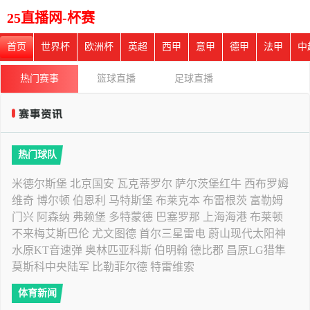
25直播网-杯赛
首页
世界杯
欧洲杯
英超
西甲
意甲
德甲
法甲
中
热门赛事
篮球直播
足球直播
热门球队
米德尔斯堡
北京国安
瓦克蒂罗尔
萨尔茨堡红牛
西布罗姆
维奇
博尔顿
伯恩利
马特斯堡
布莱克本
布雷根茨
富勒姆
门兴
阿森纳
弗赖堡
多特蒙德
巴塞罗那
上海海港
布莱顿
不来梅艾斯巴伦
尤文图德
首尔三星雷电
蔚山现代太阳神
水原KT音速弹
奥林匹亚科斯
伯明翰
德比郡
昌原LG猎隼
莫斯科中央陆军
比勒菲尔德
特雷维索
体育新闻