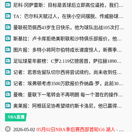
尼科·冈萨雷斯：目标是丢球后立即高位逼抢，我们取得了明显成果
TA：巴尔科天赋过人，在狭小空间摆脱、传威胁球能力极其突出
曼联祝范佩西43岁生日快乐，他为球队出战105次打进58球
斯基拉：卢卡库拒绝美职联和沙特俱乐部报价，他想留在欧洲踢球
图片报：多特小将阿尔伯特成长速度惊人，新赛季被正式纳入一线队
足坛球星年薪榜：C罗2.119亿镑居首，萨拉赫1890万镑第32位
记者：若恩佐留队切尔西将尝试续约，尚未收到任何报价
记者：埃弗顿考虑3500万欧报价乔纳森·罗，此前3000万欧报价遭拒
曼晚：曼联下一笔转会不再明朗 每一个潜在的操作都暗藏隐患
奥莱报：阿根廷足协希望续约斯卡洛尼，他已赢得一致认可
NBA直播
2026-05-02
05月02日NBA季后赛西部首轮G6 湖人 - 火箭 全场录像