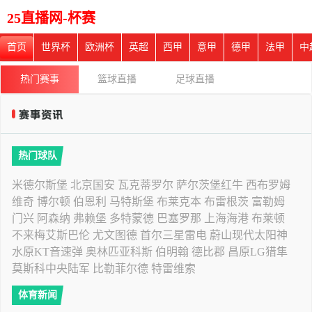
25直播网-杯赛
首页
世界杯
欧洲杯
英超
西甲
意甲
德甲
法甲
中
热门赛事
篮球直播
足球直播
热门球队
米德尔斯堡
北京国安
瓦克蒂罗尔
萨尔茨堡红牛
西布罗姆
维奇
博尔顿
伯恩利
马特斯堡
布莱克本
布雷根茨
富勒姆
门兴
阿森纳
弗赖堡
多特蒙德
巴塞罗那
上海海港
布莱顿
不来梅艾斯巴伦
尤文图德
首尔三星雷电
蔚山现代太阳神
水原KT音速弹
奥林匹亚科斯
伯明翰
德比郡
昌原LG猎隼
莫斯科中央陆军
比勒菲尔德
特雷维索
体育新闻